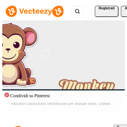
Registrati
A
Condividi su Pinterest
educativo animazione introduzione per animale nomi, scimmia animale 4k risoluzione. Video Gratuito