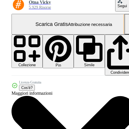
Otna Vicky
Segui
5.929 Risorse
Scarica Gratis
Attribuzione necessaria
Collezione
Simile
Pin
Condivider
Licenza Gratuita
Cos'è?
Maggiori informazioni