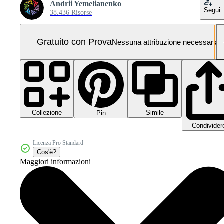
Andrii Yemelianenko
Segui
38.436 Risorse
Gratuito con Prova
Nessuna attribuzione necessaria
Collezione
Simile
Pin
Condivider
Licenza Pro Standard
Cos'è?
Maggiori informazioni