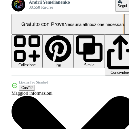
Andrii Yemelianenko
Segui
38.558 Risorse
Gratuito con Prova
Nessuna attribuzione necessaria
Collezione
Simile
Pin
Condivider
Licenza Pro Standard
Cos'è?
Maggiori informazioni