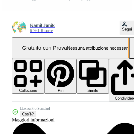
Kamil Janik
Segui
6.761 Risorse
Gratuito con Prova
Nessuna attribuzione necessaria
Collezione
Simile
Pin
Condivider
Licenza Pro Standard
Cos'è?
Maggiori informazioni