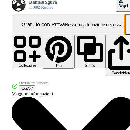
Daniele Sgura
Segui
11.692 Risorse
Gratuito con Prova
Nessuna attribuzione necessaria
Collezione
Simile
Pin
Condivider
Licenza Pro Standard
Cos'è?
Maggiori informazioni