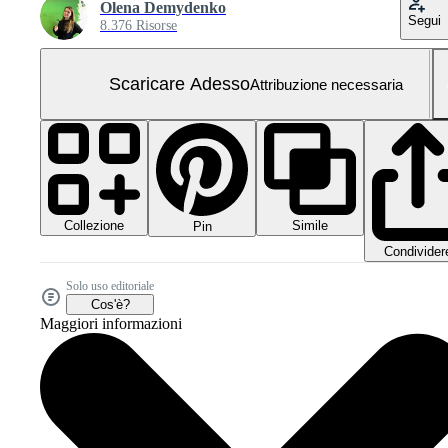
Olena Demydenko
Segui
8.376 Risorse
Scaricare Adesso
Attribuzione necessaria
Collezione
Simile
Pin
Condivider
Solo uso editoriale
Cos'è?
Maggiori informazioni