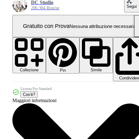
DC Studio
Segui
206.384 Risorse
Gratuito con Prova
Nessuna attribuzione necessaria
Collezione
Simile
Pin
Condivider
Licenza Pro Standard
Cos'è?
Maggiori informazioni