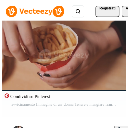
Registrati
A
Condividi su Pinterest
avvicinamento Immagine di un' donna Tenere e mangiare francese patatine fritte e Hamburger con fritte pollo su il tavolo a casa Video Gratuito