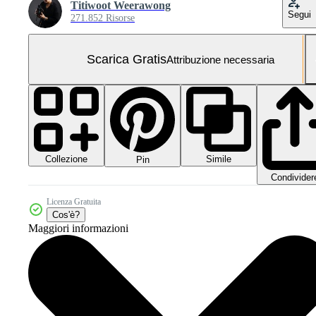
Titiwoot Weerawong
Segui
271.852 Risorse
Scarica Gratis
Attribuzione necessaria
Collezione
Simile
Pin
Condivider
Licenza Gratuita
Cos'è?
Maggiori informazioni