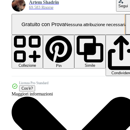
Artem Shadrin
Segui
69.583 Risorse
Gratuito con Prova
Nessuna attribuzione necessaria
Collezione
Simile
Pin
Condivider
Licenza Pro Standard
Cos'è?
Maggiori informazioni