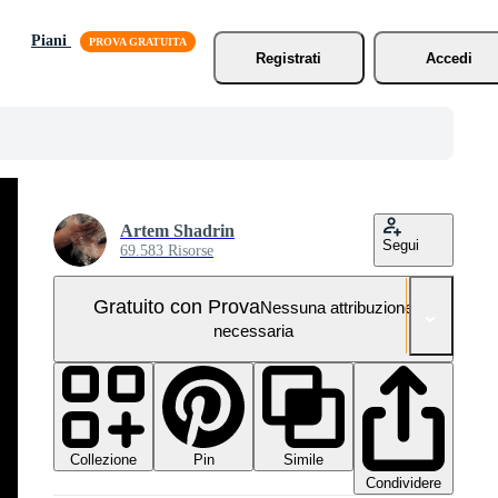
Piani
Registrati
Accedi
Artem Shadrin
Segui
69.583 Risorse
Gratuito con Prova
Nessuna attribuzione
necessaria
Collezione
Simile
Pin
Condividere