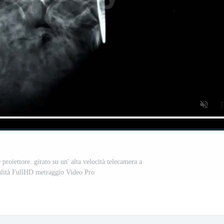
roiettore. girato su un' alta velocità telecamera a
alità FullHD metraggio Video Pro