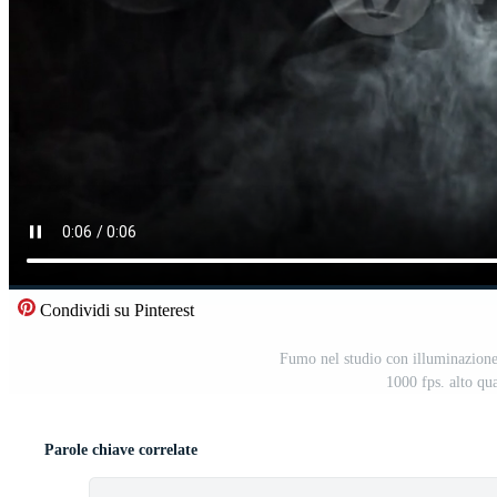
Condividi su Pinterest
Fumo nel studio con illuminazione p
1000 fps. alto qu
Parole chiave correlate