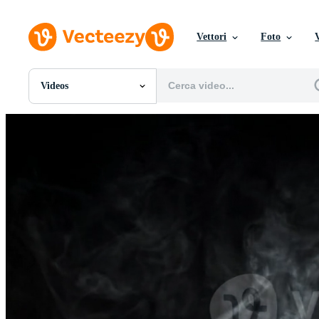
Vettori
Foto
Videos
Tutte Immagini
Foto
PNGs
PSDs
SVGs
Modelli
Vettori
Videos
Motion graphics
Immagini Editoriali
Eventi Editoriali