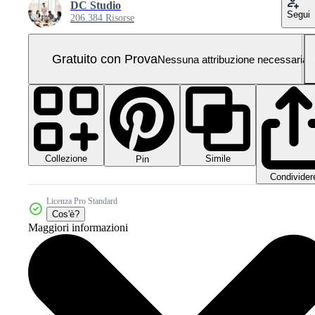
DC Studio
Segui
206.384 Risorse
Gratuito con Prova
Nessuna attribuzione necessaria
Collezione
Simile
Pin
Condivider
Licenza Pro Standard
Cos'è?
Maggiori informazioni