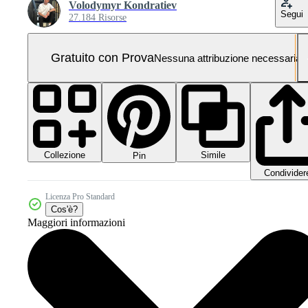
Volodymyr Kondratiev
Segui
27.184 Risorse
Gratuito con Prova
Nessuna attribuzione necessaria
Collezione
Simile
Pin
Condivider
Licenza Pro Standard
Cos'è?
Maggiori informazioni