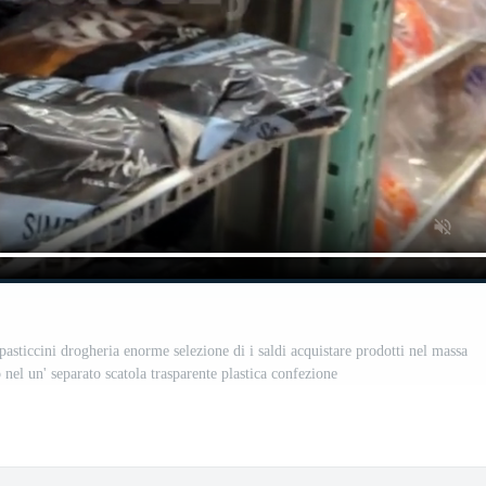
pasticcini drogheria enorme selezione di i saldi acquistare prodotti nel massa
 nel un' separato scatola trasparente plastica confezione