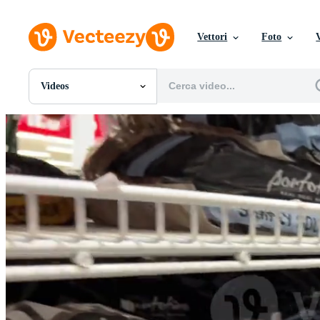
Vettori
Foto
Videos
Tutte Immagini
Foto
PNGs
PSDs
SVGs
Modelli
Vettori
Videos
Motion graphics
Immagini Editoriali
Eventi Editoriali