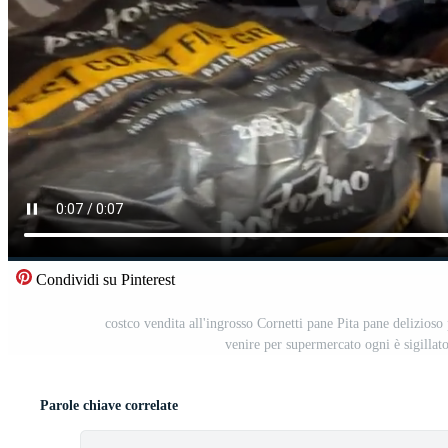
Condividi su Pinterest
costco vendita all'ingrosso Cornetti pane Pita pane delizioso 
venire per supermercato ogni è sigillato
Parole chiave correlate