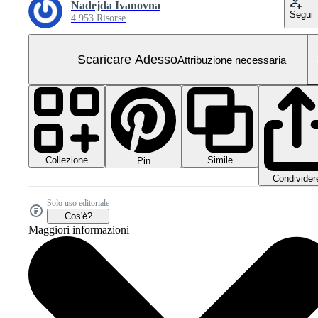
Nadejda Ivanovna
Segui
4.953 Risorse
Scaricare Adesso
Attribuzione necessaria
Collezione
Simile
Pin
Condivider
Solo uso editoriale
Cos'è?
Maggiori informazioni