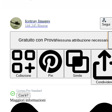
Icetray Images
Segui
144.245 Risorse
Gratuito con Prova
Nessuna attribuzione necessaria
Collezione
Simile
Pin
Condivider
Licenza Pro Standard
Cos'è?
Maggiori informazioni