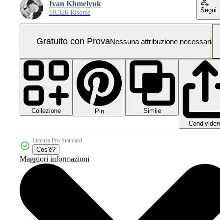
Ivan Khmelyuk
Segui
10.326 Risorse
Gratuito con Prova
Nessuna attribuzione necessaria
Collezione
Simile
Pin
Condivider
Licenza Pro Standard
Cos'è?
Maggiori informazioni