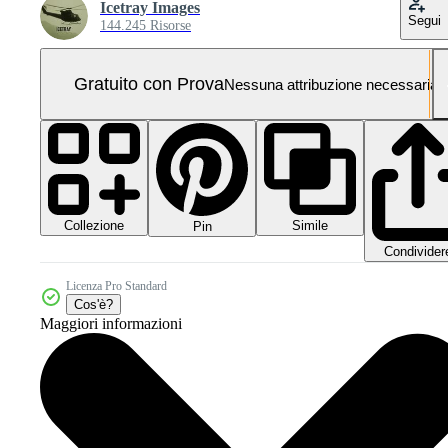
Icetray Images
Segui
144.245 Risorse
Gratuito con Prova
Nessuna attribuzione necessaria
Collezione
Simile
Pin
Condivider
Licenza Pro Standard
Cos'è?
Maggiori informazioni