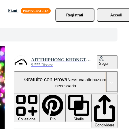
Piani
Registrati
Accedi
AITTHIPHONG KHONGTHONG
Segui
9.555 Risorse
Gratuito con Prova
Nessuna attribuzione
necessaria
Collezione
Simile
Pin
Condividere