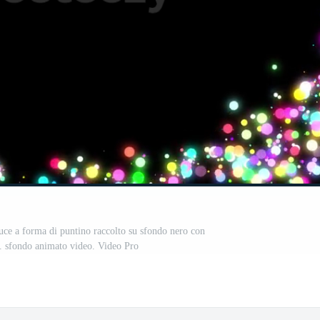
luce a forma di puntino raccolto su sfondo nero con
a. sfondo animato video. Video Pro