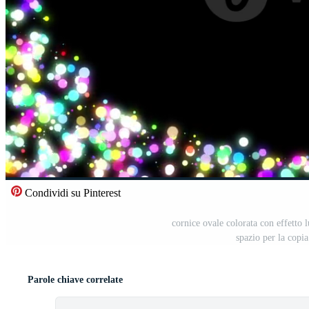
Condividi su Pinterest
cornice ovale colorata con effetto 
spazio per la copi
Parole chiave correlate