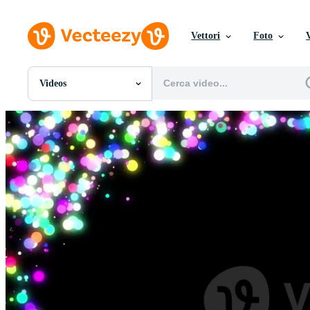
Vettori
Foto
Videos
Tutte Immagini
Foto
PNGs
PSDs
SVGs
Modelli
Vettori
Videos
Motion graphics
Immagini Editoriali
Eventi Editoriali