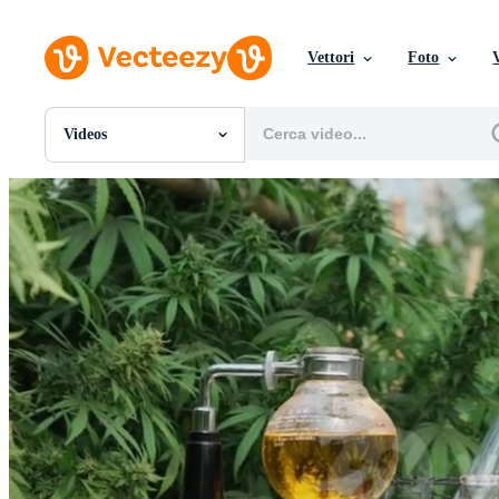
Vettori
Foto
Videos
Tutte Immagini
Foto
PNGs
PSDs
SVGs
Modelli
Vettori
Videos
Motion graphics
Immagini Editoriali
Eventi Editoriali