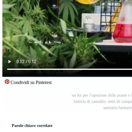
Condividi su Pinterest
un kit per l'ispezione delle piante e 
fattoria di cannabis. semi di canapa
sanitaria farmace
Parole chiave correlate