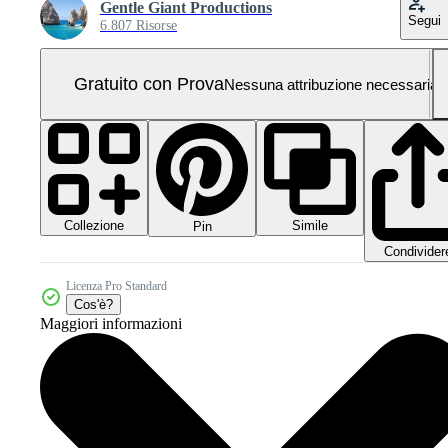
Gentle Giant Productions
Segui
6.807 Risorse
Gratuito con Prova
Nessuna attribuzione necessaria
Collezione
Simile
Pin
Condivider
Licenza Pro Standard
Cos'è?
Maggiori informazioni