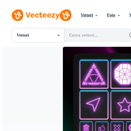
Vettori
Foto
Vettori
Tutte Immagini
Foto
PNGs
PSDs
SVGs
Modelli
Vettori
Videos
Motion graphics
Immagini Editoriali
Eventi Editoriali