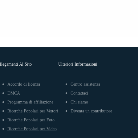
llegamenti Al Sito
Ulteriori Informazioni
Accordo di licenza
Centro assistenza
DMCA
Contattaci
Programma di affiliazione
Chi siamo
Ricerche Popolari per Vettori
Diventa un contributore
Ricerche Popolari per Foto
Ricerche Popolari per Video