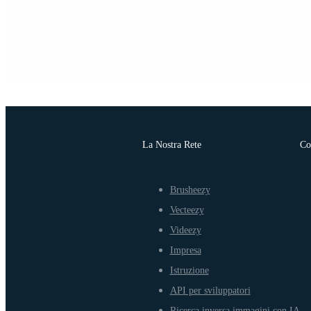
La Nostra Rete
Co
Brusheezy
Vecteezy
Videezy
Impresa
Istruzione
API per sviluppatori
Ricerca inversa immagini con IA