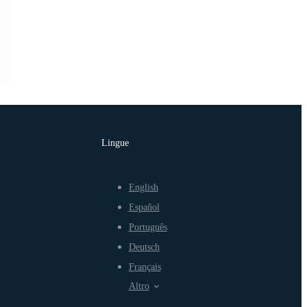
Lingue
English
Español
Português
Deutsch
Français
Altro