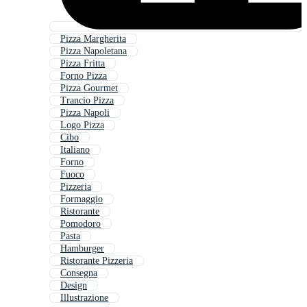
Pizza Margherita
Pizza Napoletana
Pizza Fritta
Forno Pizza
Pizza Gourmet
Trancio Pizza
Pizza Napoli
Logo Pizza
Cibo
Italiano
Forno
Fuoco
Pizzeria
Formaggio
Ristorante
Pomodoro
Pasta
Hamburger
Ristorante Pizzeria
Consegna
Design
Illustrazione