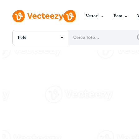
Vettori
Foto
Foto
Tutte Immagini
Foto
PNGs
PSDs
SVGs
Modelli
Vettori
Videos
Motion graphics
Immagini Editoriali
Eventi Editoriali