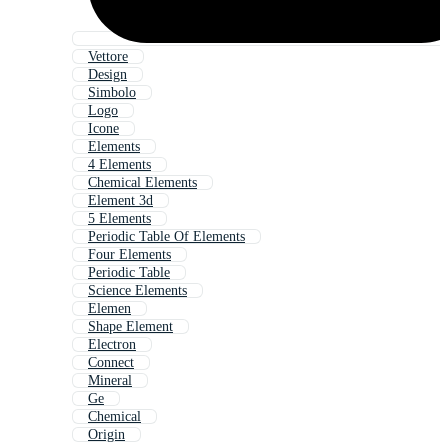
Vettore
Design
Simbolo
Logo
Icone
Elements
4 Elements
Chemical Elements
Element 3d
5 Elements
Periodic Table Of Elements
Four Elements
Periodic Table
Science Elements
Elemen
Shape Element
Electron
Connect
Mineral
Ge
Chemical
Origin