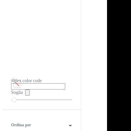
#Hex color code
Soglia
Ordina per