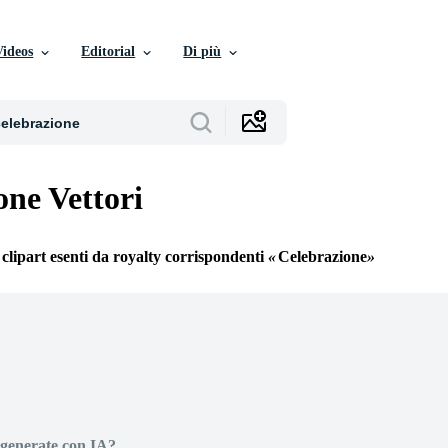
Videos
Editorial
Di più
one Vettori
 clipart esenti da royalty corrispondenti
Celebrazione
generate con IA?