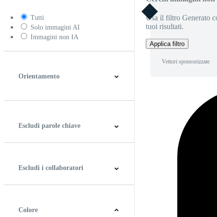
Usa il filtro Generato c
Tutti
tuoi risultati.
Solo immagini AI
Immagini non IA
Applica filtro
Vettori sponsorizzate
Orientamento
Orizzontale
Verticale
Quadrato
Panoramico
Escludi parole chiave
Escludi i collaboratori
Colore