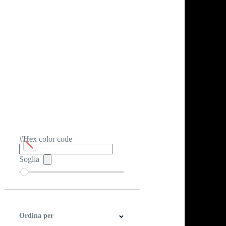
#Hex color code
Soglia
Ordina per