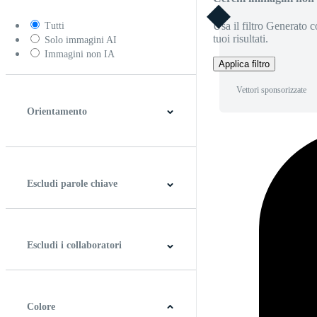
Usa il filtro Generato c
Tutti
tuoi risultati.
Solo immagini AI
Immagini non IA
Applica filtro
Vettori sponsorizzate
Orientamento
Orizzontale
Verticale
Quadrato
Panoramico
Escludi parole chiave
Escludi i collaboratori
Colore