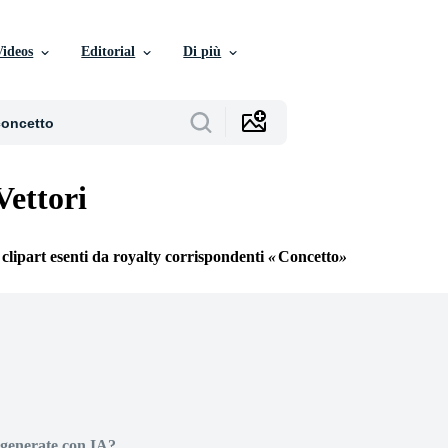
Videos
Editorial
Di più
Vettori
 clipart esenti da royalty corrispondenti
Concetto
generate con IA?