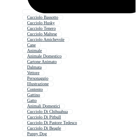
Cucciolo Bassotto
Cucciolo Husky
Cucciolo Tenero
Cucciolo Maltese
Cucciolo Amichevole
Cane
Animale
Animale Domestico
Cartone Animato
Dalmata
Vettore
Personaggio
Illustrazione
Contento
Gattino
Gatto
Animali Domestici
Cucciolo Di Chihuahua
Cucciolo Di Pitbull
Cucciolo Di Pastore Tedesco
Cucciolo Di Beagle
Puppy Dog