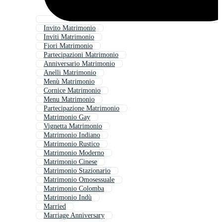
Invito Matrimonio
Inviti Matrimonio
Fiori Matrimonio
Partecipazioni Matrimonio
Anniversario Matrimonio
Anelli Matrimonio
Menù Matrimonio
Cornice Matrimonio
Menu Matrimonio
Partecipazione Matrimonio
Matrimonio Gay
Vignetta Matrimonio
Matrimonio Indiano
Matrimonio Rustico
Matrimonio Moderno
Matrimonio Cinese
Matrimonio Stazionario
Matrimonio Omosessuale
Matrimonio Colomba
Matrimonio Indù
Married
Marriage Anniversary