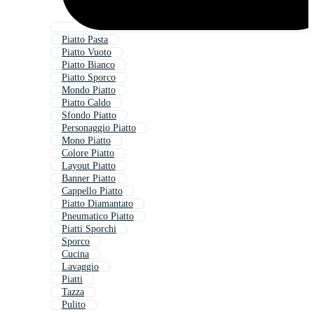
Piatto Pasta
Piatto Vuoto
Piatto Bianco
Piatto Sporco
Mondo Piatto
Piatto Caldo
Sfondo Piatto
Personaggio Piatto
Mono Piatto
Colore Piatto
Layout Piatto
Banner Piatto
Cappello Piatto
Piatto Diamantato
Pneumatico Piatto
Piatti Sporchi
Sporco
Cucina
Lavaggio
Piatti
Tazza
Pulito