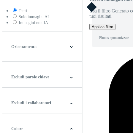
Usa il filtro Generato c
Tutti
tuoi risultati.
Solo immagini AI
Immagini non IA
Applica filtro
Photos sponsorizzate
Orientamento
Orizzontale
Verticale
Quadrato
Panoramico
Escludi parole chiave
Escludi i collaboratori
Colore