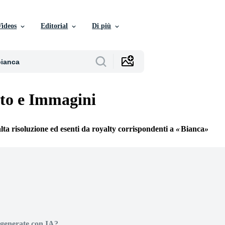
Videos
Editorial
Di più
to e Immagini
alta risoluzione ed esenti da royalty corrispondenti a
Bianca
generate con IA?