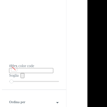
#Hex color code
Soglia
Ordina per