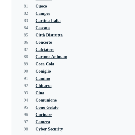
81
Cuoco
82
Camper
83
Cartina Italia
84
Cascata
85
Città Distrutta
86
Concerto
87
Calciatore
88
Cartone Animato
89
Coca Cola
90
Coniglio
91
Camino
92
Chitarra
93
Cina
94
Comunione
95
Cono Gelato
96
Cucinare
97
Camera
98
Cyber Security