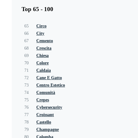
Top 65 - 100
65
Circo
66
City
67
Cemento
68
Crescita
69
Chiesa
70
Colore
71
Caldaia
72
Cane E Gatto
73
Centro Estetico
74
Comunità
75
Crepes
76
Cybersecurity
77
Croissant
78
Castello
79
Champagne
80
Colomba