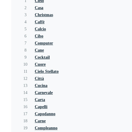
1
Cielo
2
Casa
3
Christmas
4
Caffè
5
Calcio
6
Cibo
7
Computer
8
Cane
9
Cocktail
10
Cuore
11
Cielo Stellato
12
Città
13
Cucina
14
Carnevale
15
Carta
16
Capelli
17
Capodanno
18
Carne
19
Compleanno