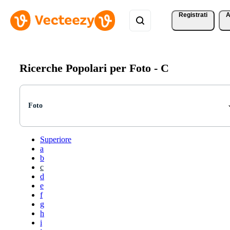
Registrati
A
Ricerche Popolari per Foto -
C
Foto
Superiore
a
b
c
d
e
f
g
h
i