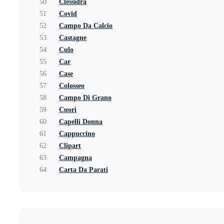
50
Clessidra
51
Covid
52
Campo Da Calcio
53
Castagne
54
Culo
55
Car
56
Case
57
Colosseo
58
Campo Di Grano
59
Cuori
60
Capelli Donna
61
Cappuccino
62
Clipart
63
Campagna
64
Carta Da Parati