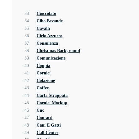
33
Cioccolato
34
Cibo Bevande
35
Cavalli
36
Cielo Azzurro
37
Consulenza
38
Christmas Background
39
Comunicazione
40
Coppia
41
Cornici
42
Colazione
43
Coffee
44
Carta Strappata
45
Cornici Mockup
46
Cnc
47
Contatti
48
Cani E Gatti
49
Call Center