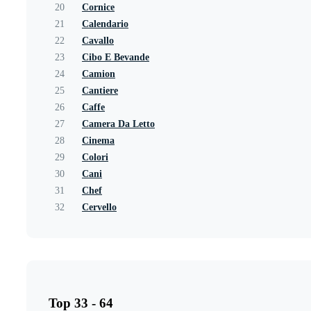
20
Cornice
21
Calendario
22
Cavallo
23
Cibo E Bevande
24
Camion
25
Cantiere
26
Caffe
27
Camera Da Letto
28
Cinema
29
Colori
30
Cani
31
Chef
32
Cervello
Top 33 - 64