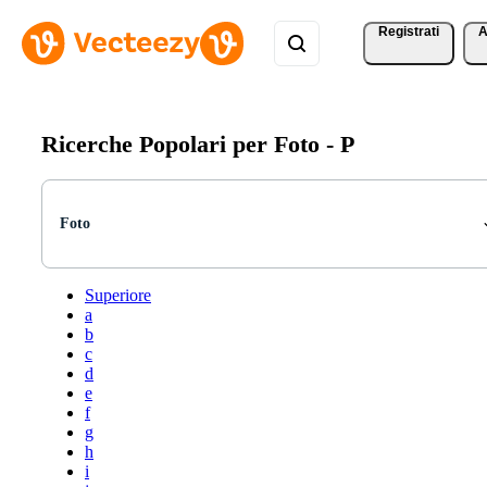
Registrati
A
Ricerche Popolari per Foto -
P
Foto
Superiore
a
b
c
d
e
f
g
h
i