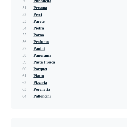
50
Pubblicità
51
Persona
52
Pesci
53
Parete
54
Pietra
55
Porno
56
Profumo
57
Panini
58
Panorama
59
Pasta Fresca
60
Parquet
61
Piatto
62
Pizzeria
63
Porchetta
64
Palloncini