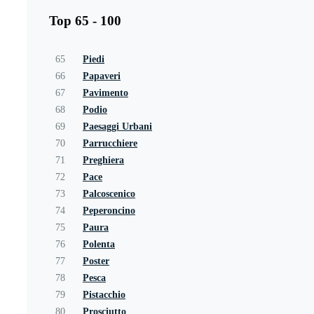
Top 65 - 100
65
Piedi
66
Papaveri
67
Pavimento
68
Podio
69
Paesaggi Urbani
70
Parrucchiere
71
Preghiera
72
Pace
73
Palcoscenico
74
Peperoncino
75
Paura
76
Polenta
77
Poster
78
Pesca
79
Pistacchio
80
Prosciutto