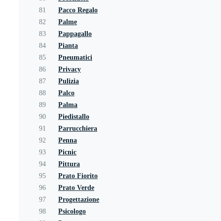
81
Pacco Regalo
82
Palme
83
Pappagallo
84
Pianta
85
Pneumatici
86
Privacy
87
Pulizia
88
Palco
89
Palma
90
Piedistallo
91
Parrucchiera
92
Penna
93
Picnic
94
Pittura
95
Prato Fiorito
96
Prato Verde
97
Progettazione
98
Psicologo