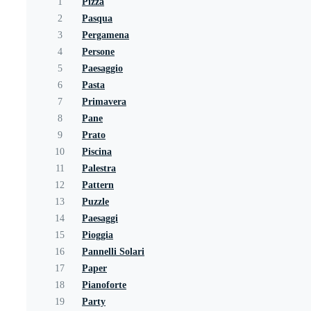
1
Pizza
2
Pasqua
3
Pergamena
4
Persone
5
Paesaggio
6
Pasta
7
Primavera
8
Pane
9
Prato
10
Piscina
11
Palestra
12
Pattern
13
Puzzle
14
Paesaggi
15
Pioggia
16
Pannelli Solari
17
Paper
18
Pianoforte
19
Party