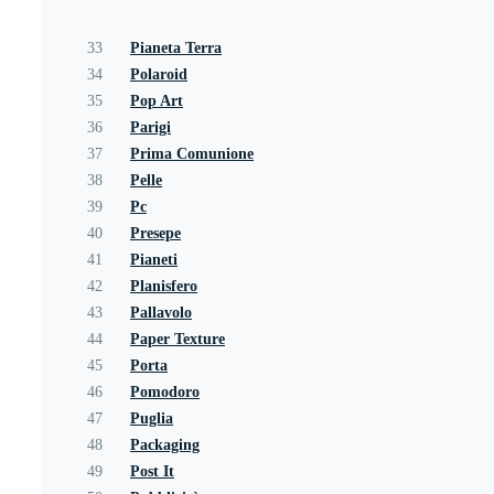
33
Pianeta Terra
34
Polaroid
35
Pop Art
36
Parigi
37
Prima Comunione
38
Pelle
39
Pc
40
Presepe
41
Pianeti
42
Planisfero
43
Pallavolo
44
Paper Texture
45
Porta
46
Pomodoro
47
Puglia
48
Packaging
49
Post It