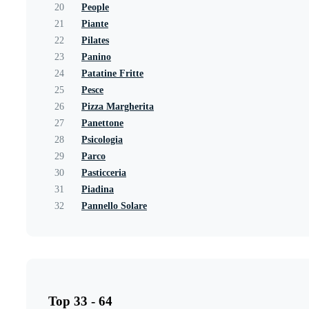
20
People
21
Piante
22
Pilates
23
Panino
24
Patatine Fritte
25
Pesce
26
Pizza Margherita
27
Panettone
28
Psicologia
29
Parco
30
Pasticceria
31
Piadina
32
Pannello Solare
Top 33 - 64