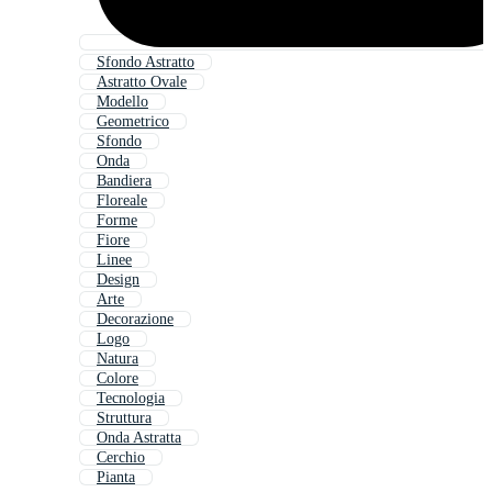
Sfondo Astratto
Astratto Ovale
Modello
Geometrico
Sfondo
Onda
Bandiera
Floreale
Forme
Fiore
Linee
Design
Arte
Decorazione
Logo
Natura
Colore
Tecnologia
Struttura
Onda Astratta
Cerchio
Pianta