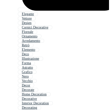
Elegante
Vettore
Design
Cornici Decorative
Floreale
Ornamento
Arredamento
Retrò
Elemento
Deco
Illustrazione
Forma
Astratto
Grafico
Nero
Vecchio
Decor
Decorate
Home Decoration
Decorative
Interior Decoration
Decorating