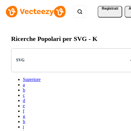
Registrati
A
Ricerche Popolari per SVG -
K
SVG
Superiore
a
b
c
d
e
f
g
h
i