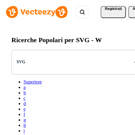
Registrati
A
Ricerche Popolari per SVG -
W
SVG
Superiore
a
b
c
d
e
f
g
h
i