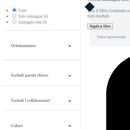
Usa il filtro Generato c
Tutti
tuoi risultati.
Solo immagini AI
Immagini non IA
Applica filtro
Vettori sponsorizzate
Orientamento
Orizzontale
Verticale
Quadrato
Panoramico
Escludi parole chiave
Escludi i collaboratori
Colore