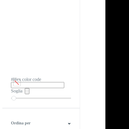
#Hex color code
Soglia
Ordina per