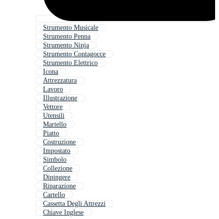
Strumento Musicale
Strumento Penna
Strumento Ninja
Strumento Contagocce
Strumento Elettrico
Icona
Attrezzatura
Lavoro
Illustrazione
Vettore
Utensili
Martello
Piatto
Costruzione
Impostato
Simbolo
Collezione
Dipingere
Riparazione
Cartello
Cassetta Degli Attrezzi
Chiave Inglese