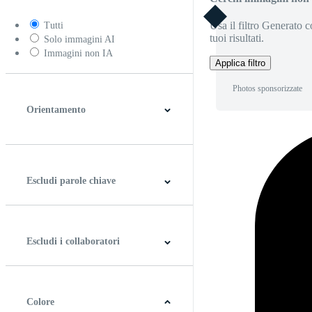
Usa il filtro Generato c
Tutti
tuoi risultati.
Solo immagini AI
Immagini non IA
Applica filtro
Photos sponsorizzate
Orientamento
Orizzontale
Verticale
Quadrato
Panoramico
Escludi parole chiave
Escludi i collaboratori
Colore