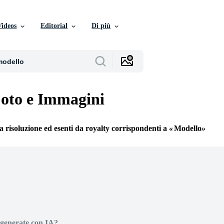
Videos
Editorial
Di più
oto e Immagini
ta risoluzione ed esenti da royalty corrispondenti a
Modello
generate con IA?