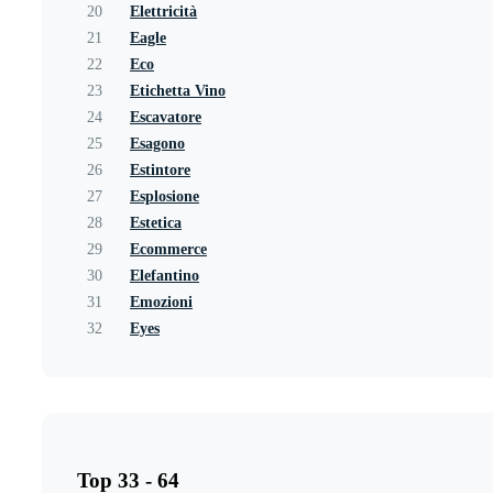
20
Elettricità
21
Eagle
22
Eco
23
Etichetta Vino
24
Escavatore
25
Esagono
26
Estintore
27
Esplosione
28
Estetica
29
Ecommerce
30
Elefantino
31
Emozioni
32
Eyes
Top 33 - 64