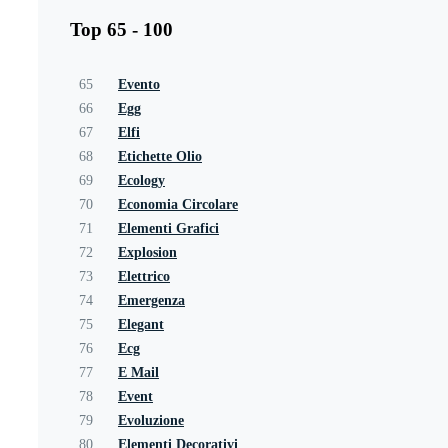
Top 65 - 100
65
Evento
66
Egg
67
Elfi
68
Etichette Olio
69
Ecology
70
Economia Circolare
71
Elementi Grafici
72
Explosion
73
Elettrico
74
Emergenza
75
Elegant
76
Ecg
77
E Mail
78
Event
79
Evoluzione
80
Elementi Decorativi