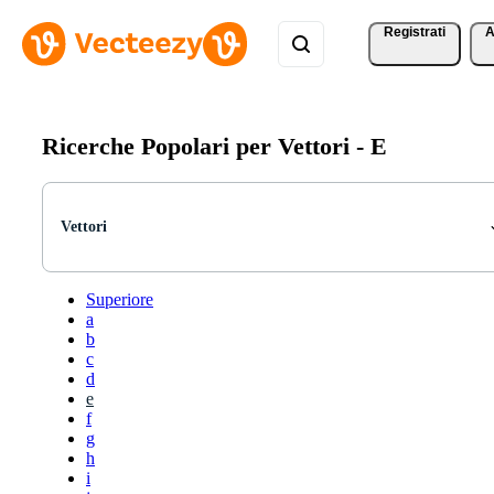
Registrati
A
Ricerche Popolari per Vettori -
E
Vettori
Superiore
a
b
c
d
e
f
g
h
i