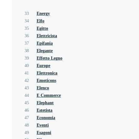
33
Energy
34
Elfo
35
Egitto
36
Elettricista
37
Epifania
38
Elegante
39
Effetto Legno
40
Europe
41
Elettronica
42
Emoticons
43
Elenco
44
E Commerce
45
Elephant
46
Estetista
47
Economia
48
Eventi
49
Esagoni