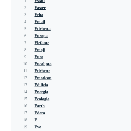
1
Estate
2
Easter
3
Erba
4
Email
5
Etichetta
6
Europa
7
Elefante
8
Emoji
9
Euro
10
Eucalipto
11
Etichette
12
Emoticon
13
Edilizia
14
Energia
15
Ecologia
16
Earth
17
Edera
18
E
19
Eye