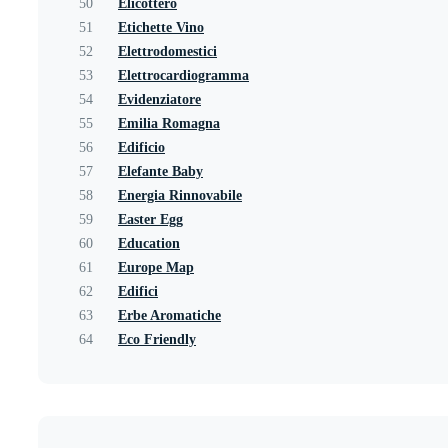
50
Elicottero
51
Etichette Vino
52
Elettrodomestici
53
Elettrocardiogramma
54
Evidenziatore
55
Emilia Romagna
56
Edificio
57
Elefante Baby
58
Energia Rinnovabile
59
Easter Egg
60
Education
61
Europe Map
62
Edifici
63
Erbe Aromatiche
64
Eco Friendly