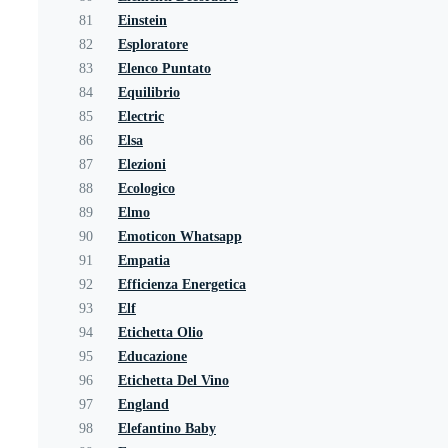
81
Einstein
82
Esploratore
83
Elenco Puntato
84
Equilibrio
85
Electric
86
Elsa
87
Elezioni
88
Ecologico
89
Elmo
90
Emoticon Whatsapp
91
Empatia
92
Efficienza Energetica
93
Elf
94
Etichetta Olio
95
Educazione
96
Etichetta Del Vino
97
England
98
Elefantino Baby