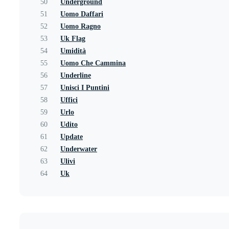
50
Underground
51
Uomo Daffari
52
Uomo Ragno
53
Uk Flag
54
Umidità
55
Uomo Che Cammina
56
Underline
57
Unisci I Puntini
58
Uffici
59
Urlo
60
Udito
61
Update
62
Underwater
63
Ulivi
64
Uk