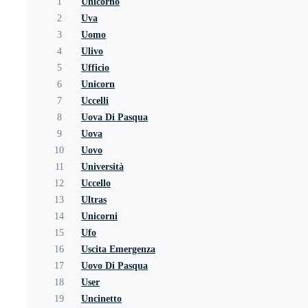
1
Unicorno
2
Uva
3
Uomo
4
Ulivo
5
Ufficio
6
Unicorn
7
Uccelli
8
Uova Di Pasqua
9
Uova
10
Uovo
11
Università
12
Uccello
13
Ultras
14
Unicorni
15
Ufo
16
Uscita Emergenza
17
Uovo Di Pasqua
18
User
19
Uncinetto