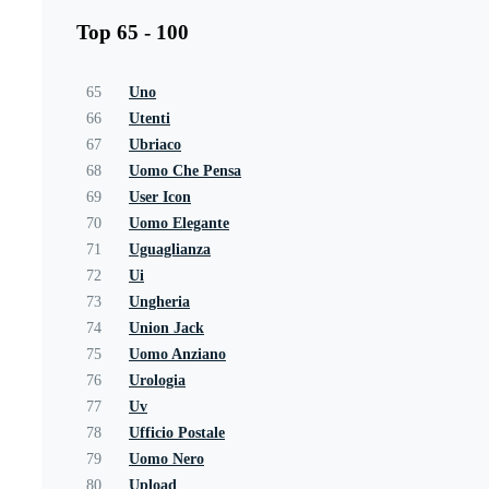
Top 65 - 100
65
Uno
66
Utenti
67
Ubriaco
68
Uomo Che Pensa
69
User Icon
70
Uomo Elegante
71
Uguaglianza
72
Ui
73
Ungheria
74
Union Jack
75
Uomo Anziano
76
Urologia
77
Uv
78
Ufficio Postale
79
Uomo Nero
80
Upload