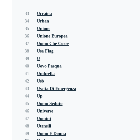
33
Ucraina
34
Urban
35
Unione
36
Unione Europea
37
Uomo Che Corre
38
Usa Flag
39
U
40
Uovo Pasqua
41
Umbrella
42
Usb
43
Uscita Di Emergenza
44
Up
45
Uomo Seduto
46
Universe
47
Uomini
48
Utensili
49
Uomo E Donna