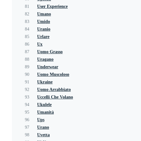
81
User Experience
82
Umano
83
Umido
84
Uranio
85
Urlare
86
Ux
87
Uomo Grasso
88
Uragano
89
Underwear
90
Uomo Muscoloso
91
Ukraine
92
Uomo Arrabbiato
93
Uccelli Che Volano
94
Ukulele
95
Umanità
96
Ups
97
Urano
98
Uvetta