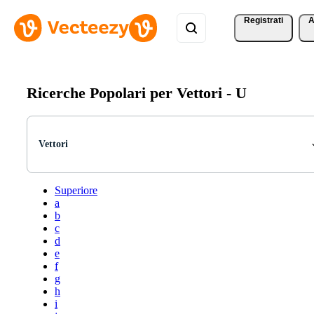
Registrati
A
Ricerche Popolari per Vettori -
U
Vettori
Superiore
a
b
c
d
e
f
g
h
i