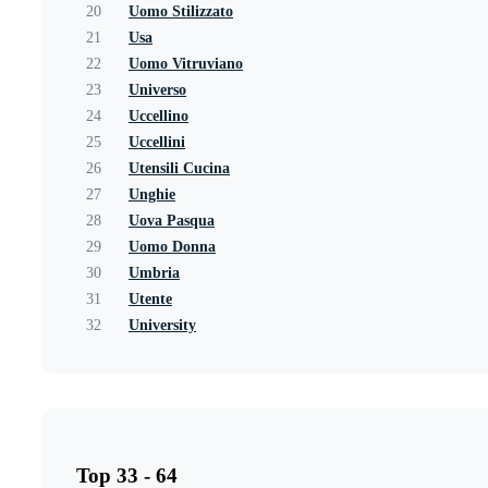
20
Uomo Stilizzato
21
Usa
22
Uomo Vitruviano
23
Universo
24
Uccellino
25
Uccellini
26
Utensili Cucina
27
Unghie
28
Uova Pasqua
29
Uomo Donna
30
Umbria
31
Utente
32
University
Top 33 - 64