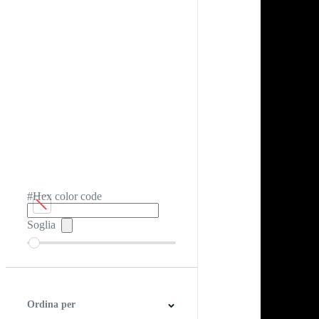
#Hex color code
Soglia
Ordina per