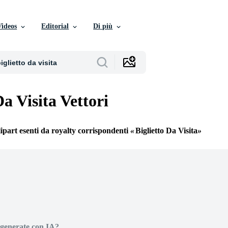
Videos
Editorial
Di più
Da Visita Vettori
lipart esenti da royalty corrispondenti
Biglietto Da Visita
generate con IA?