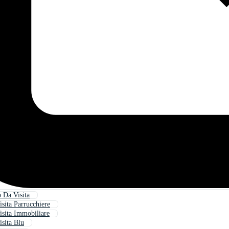
o Da Visita
isita Parrucchiere
isita Immobiliare
isita Blu