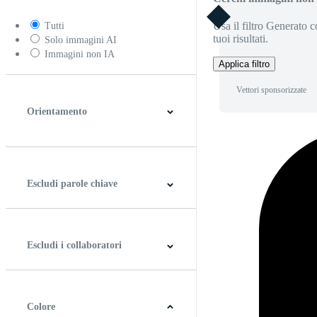
Usa il filtro Generato c
Tutti
tuoi risultati.
Solo immagini AI
Immagini non IA
Applica filtro
Vettori sponsorizzate
Orientamento
Orizzontale
Verticale
Quadrato
Panoramico
Escludi parole chiave
Escludi i collaboratori
Colore