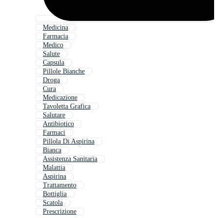
Medicina
Farmacia
Medico
Salute
Capsula
Pillole Bianche
Droga
Cura
Medicazione
Tavoletta Grafica
Salutare
Antibiotico
Farmaci
Pillola Di Aspirina
Bianca
Assistenza Sanitaria
Malattia
Aspirina
Trattamento
Bottiglia
Scatola
Prescrizione